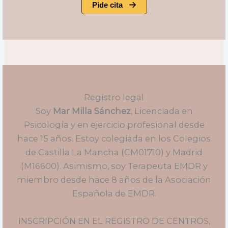
Pide cita
Registro legal
Soy
Mar Milla Sánchez
, Licenciada en
Psicología y en ejercicio profesional desde
hace 15 años. Estoy colegiada en los Colegios
de Castilla La Mancha (CM01710) y Madrid
(M16600). Asimismo, soy Terapeuta EMDR y
miembro desde hace 8 años de la Asociación
Española de EMDR.
INSCRIPCIÓN EN EL REGISTRO DE CENTROS,