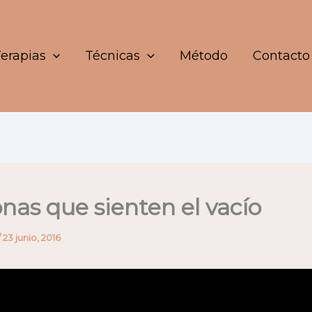
erapias
Técnicas
Método
Contacto
nas que sienten el vacío
/
23 junio, 2016