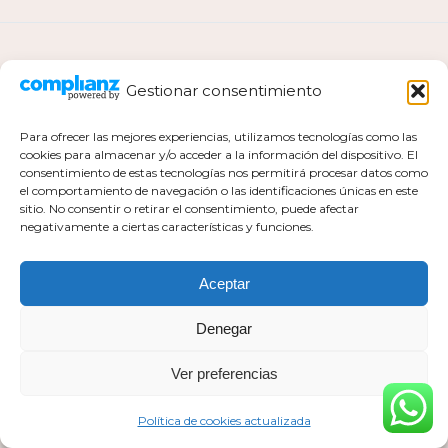
ANTERIOR
Gestionar consentimiento
Para ofrecer las mejores experiencias, utilizamos tecnologías como las
cookies para almacenar y/o acceder a la información del dispositivo. El
consentimiento de estas tecnologías nos permitirá procesar datos como
el comportamiento de navegación o las identificaciones únicas en este
Política de privacidad
sitio. No consentir o retirar el consentimiento, puede afectar
negativamente a ciertas características y funciones.
Política de cookies actualizada
Aviso legal
Contacto
Aceptar
Denegar
Ver preferencias
Todos los derechos pertenecen a Mar Milla Sánchez © 2026
Web realizada por :
https://esaviamarketing.com
Política de cookies actualizada