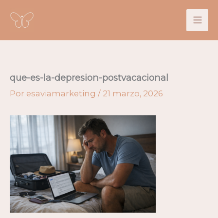
Ir
al
contenido
que-es-la-depresion-postvacacional
Por
esaviamarketing
/
21 marzo, 2026