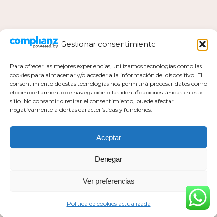
ANTERIOR
Gestionar consentimiento
Para ofrecer las mejores experiencias, utilizamos tecnologías como las
cookies para almacenar y/o acceder a la información del dispositivo. El
consentimiento de estas tecnologías nos permitirá procesar datos como
el comportamiento de navegación o las identificaciones únicas en este
Política de privacidad
sitio. No consentir o retirar el consentimiento, puede afectar
negativamente a ciertas características y funciones.
Política de cookies actualizada
Aviso legal
Contacto
Aceptar
Denegar
Ver preferencias
Todos los derechos pertenecen a Mar Milla Sánchez © 2026
Web realizada por :
https://esaviamarketing.com
Política de cookies actualizada