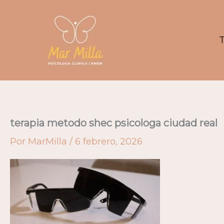
Ir
al
contenido
T
terapia metodo shec psicologa ciudad real
Por
MarMilla
/
6 febrero, 2026