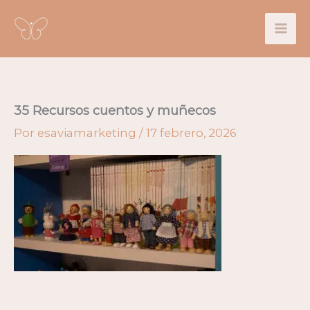
Ir
al
contenido
35 Recursos cuentos y muñecos
Por
esaviamarketing
/
17 febrero, 2026