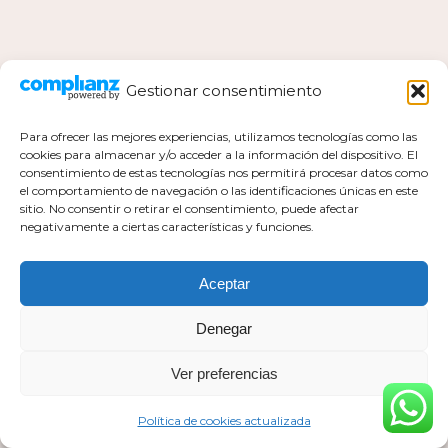
Gestionar consentimiento
Para ofrecer las mejores experiencias, utilizamos tecnologías como las
cookies para almacenar y/o acceder a la información del dispositivo. El
consentimiento de estas tecnologías nos permitirá procesar datos como
el comportamiento de navegación o las identificaciones únicas en este
Política de privacidad
sitio. No consentir o retirar el consentimiento, puede afectar
negativamente a ciertas características y funciones.
Política de cookies actualizada
Aviso legal
Contacto
Aceptar
Denegar
Ver preferencias
Todos los derechos pertenecen a Mar Milla Sánchez © 2026
Web realizada por :
https://esaviamarketing.com
Política de cookies actualizada