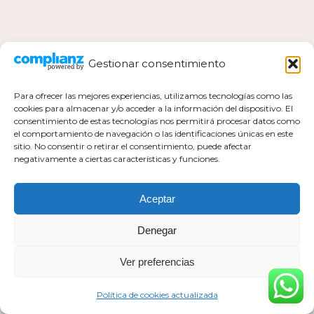
Gestionar consentimiento
Para ofrecer las mejores experiencias, utilizamos tecnologías como las
cookies para almacenar y/o acceder a la información del dispositivo. El
consentimiento de estas tecnologías nos permitirá procesar datos como
el comportamiento de navegación o las identificaciones únicas en este
Política de privacidad
sitio. No consentir o retirar el consentimiento, puede afectar
negativamente a ciertas características y funciones.
Política de cookies actualizada
Aviso legal
Contacto
Aceptar
Denegar
Ver preferencias
Todos los derechos pertenecen a Mar Milla Sánchez © 2026
Web realizada por :
https://esaviamarketing.com
Política de cookies actualizada