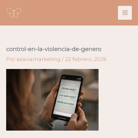
Ir
al
contenido
control-en-la-violencia-de-genero
Por
esaviamarketing
/
22 febrero, 2026