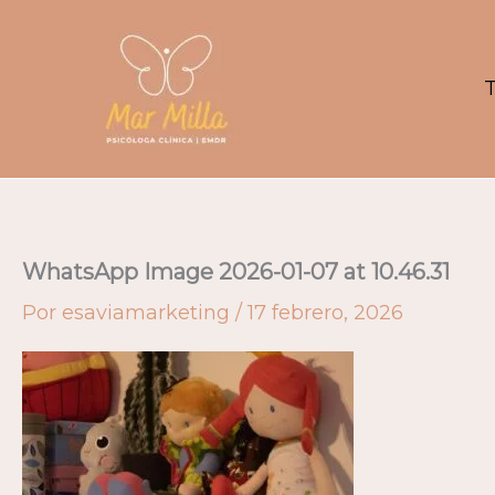
Ir
al
contenido
T
WhatsApp Image 2026-01-07 at 10.46.31
Por
esaviamarketing
/
17 febrero, 2026