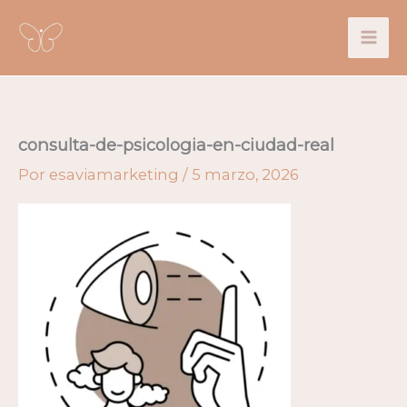
Ir
al
contenido
consulta-de-psicologia-en-ciudad-real
Por
esaviamarketing
/
5 marzo, 2026