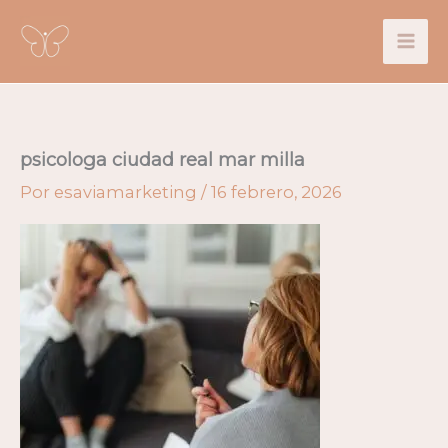
Ir
al
contenido
psicologa ciudad real mar milla
Por
esaviamarketing
/
16 febrero, 2026