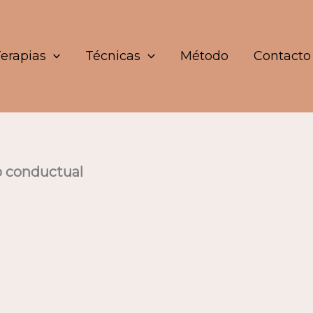
erapias
Técnicas
Método
Contacto
vo conductual