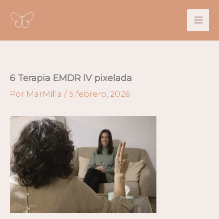
Ir
al
contenido
6 Terapia EMDR IV pixelada
Por
MarMilla
/
5 febrero, 2026