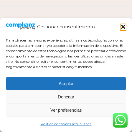
ANTERIOR
Gestionar consentimiento
Para ofrecer las mejores experiencias, utilizamos tecnologías como las
cookies para almacenar y/o acceder a la información del dispositivo. El
consentimiento de estas tecnologías nos permitirá procesar datos como
el comportamiento de navegación o las identificaciones únicas en este
Política de privacidad
sitio. No consentir o retirar el consentimiento, puede afectar
negativamente a ciertas características y funciones.
Política de cookies actualizada
Aviso legal
Contacto
Aceptar
Denegar
Ver preferencias
Todos los derechos pertenecen a Mar Milla Sánchez © 2026
Web realizada por :
https://esaviamarketing.com
Política de cookies actualizada