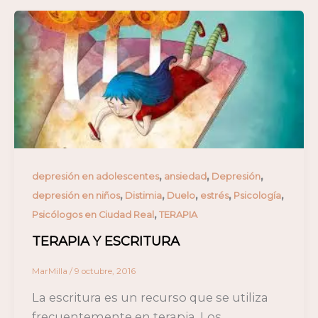
,
,
,
depresión en adolescentes
ansiedad
Depresión
,
,
,
,
,
depresión en niños
Distimia
Duelo
estrés
Psicología
,
Psicólogos en Ciudad Real
TERAPIA
TERAPIA Y ESCRITURA
MarMilla
/
9 octubre, 2016
La escritura es un recurso que se utiliza
frecuentemente en terapia. Los