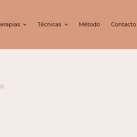
erapias
Técnicas
Método
Contacto
16