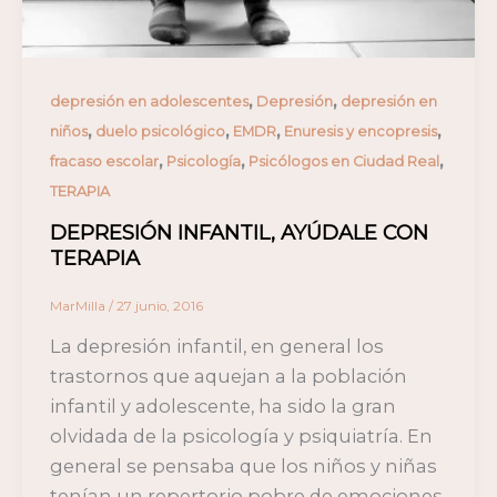
,
,
depresión en adolescentes
Depresión
depresión en
,
,
,
,
niños
duelo psicológico
EMDR
Enuresis y encopresis
,
,
,
fracaso escolar
Psicología
Psicólogos en Ciudad Real
TERAPIA
DEPRESIÓN INFANTIL, AYÚDALE CON
TERAPIA
MarMilla
/
27 junio, 2016
La depresión infantil, en general los
trastornos que aquejan a la población
infantil y adolescente, ha sido la gran
olvidada de la psicología y psiquiatría. En
general se pensaba que los niños y niñas
tenían un repertorio pobre de emociones,