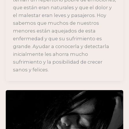
que están eran naturales y que el dolor y
el malestar eran leves y pasajeros. Hoy
sabemos que muchos de nuestros
menores están aquejados de esta
enfermedad y que su sufrimiento es
grande. Ayudar a conocerla y detectarla
inicialmente les ahorra mucho
sufrimiento y la posibilidad de crecer
sanos y felices.