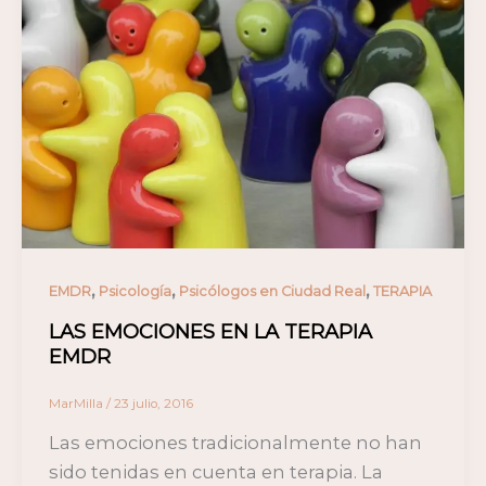
,
,
,
EMDR
Psicología
Psicólogos en Ciudad Real
TERAPIA
LAS EMOCIONES EN LA TERAPIA
EMDR
MarMilla
/
23 julio, 2016
Las emociones tradicionalmente no han
sido tenidas en cuenta en terapia. La