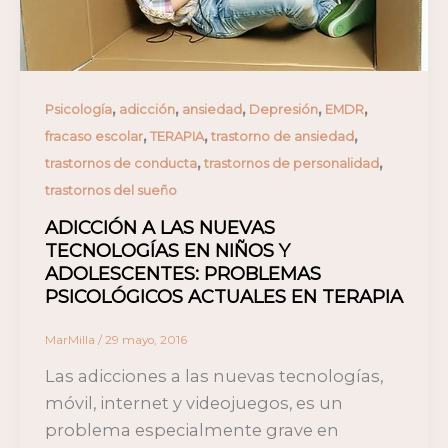
,
,
,
,
,
Psicología
adicción
ansiedad
Depresión
EMDR
,
,
,
fracaso escolar
TERAPIA
trastorno de ansiedad
,
,
trastornos de conducta
trastornos de personalidad
trastornos del sueño
ADICCIÓN A LAS NUEVAS
TECNOLOGÍAS EN NIÑOS Y
ADOLESCENTES: PROBLEMAS
PSICOLÓGICOS ACTUALES EN TERAPIA
MarMilla
/
29 mayo, 2016
Las adicciones a las nuevas tecnologías,
móvil, internet y videojuegos, es un
problema especialmente grave en