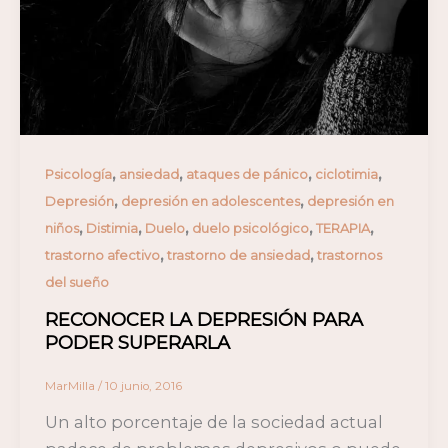
,
,
,
,
Psicología
ansiedad
ataques de pánico
ciclotimia
,
,
Depresión
depresión en adolescentes
depresión en
,
,
,
,
,
niños
Distimia
Duelo
duelo psicológico
TERAPIA
,
,
trastorno afectivo
trastorno de ansiedad
trastornos
del sueño
RECONOCER LA DEPRESIÓN PARA
PODER SUPERARLA
MarMilla
/
10 junio, 2016
Un alto porcentaje de la sociedad actual